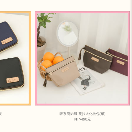
夾
韓系簡約風-雙拉大化妝包(單)
NT$490元