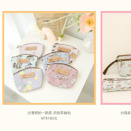
沙灘裡的一顆星-貝殼零錢包
分隔多
NT$180元