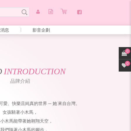
新消息
影音企劃
0
0
D
INTRODUCTION
品牌介紹
一個可愛、快樂且純真的世界 ─ 她˙來自台灣。
女孩騎著小木馬，
著小木馬能帶著她翱翔天空，
如我們隨著小木馬的腳步，