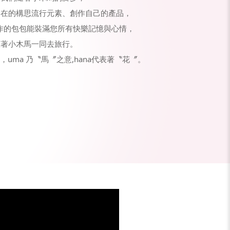
自在的構思流行元素、創作自己的產品，
所製作的包包能裝滿您所有快樂記憶與心情，
跟著小木馬一同去旅行。
語，uma 乃〝馬〞之意,hana代表著〝花〞。