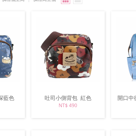
深藍色
吐司小側背包
紅色
開口中
NT$ 490