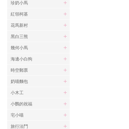
珍奶小馬
紅領柯基
花馬新村
黑白三熊
幾何小馬
海邊小白狗
時空郵票
奶喵麵包
小木工
小鸚的祝福
宅小喵
旅行法鬥