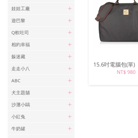
娃娃工廠
遊巴黎
Q軟吐司
相約幸福
躲迷藏
15.6吋電腦包(單
走走小八
NT$ 980
ABC
犬主題舖
沙灘小鷗
小紅兔
牛奶罐