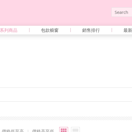
系列商品
包款櫥窗
銷售排行
最
價格低至高
|
價格高至低