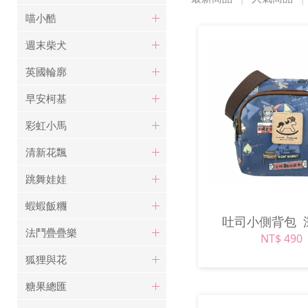
喵小酷
週末柴犬
英國輪廓
早安柯基
彩虹小馬
清新花飄
跳舞娃娃
蝦蝦飯糰
吐司小側背包
法鬥疊疊樂
NT$ 490
狐狸與花
糖果總匯