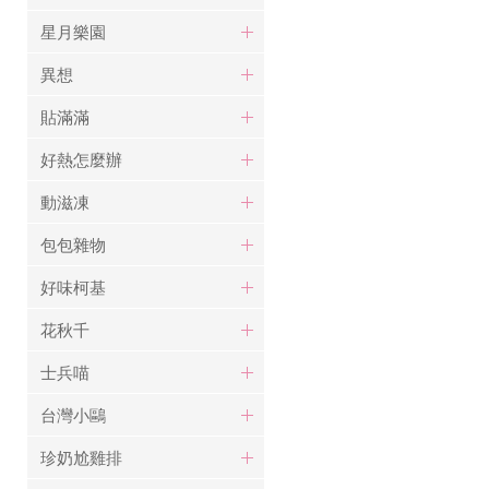
星月樂園
異想
貼滿滿
好熱怎麼辦
動滋凍
包包雜物
好味柯基
花秋千
士兵喵
台灣小鷗
珍奶尬雞排