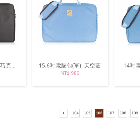
)
巧克力棕
15.6吋電腦包(單)
天空藍
14吋
NT$ 980
104
105
106
107
108
109