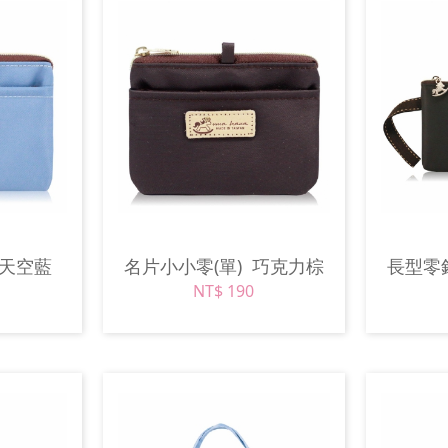
天空藍
名片小小零(單)
巧克力棕
長型零
NT$ 190