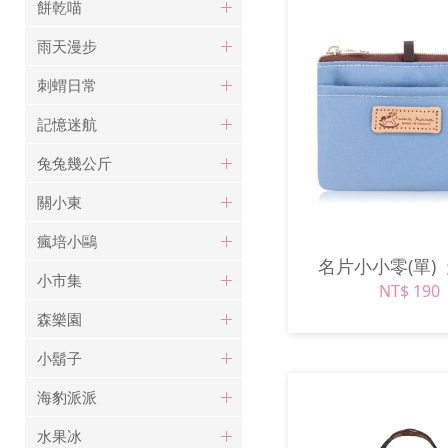
餅乾喵
雨天漫步
刺蝟日常
記憶迷航
兔兔幾公斤
關小東
瘋培小鷗
名片小小零(單)
小市集
NT$ 190
森樂園
小鬍子
海豹派派
水果冰