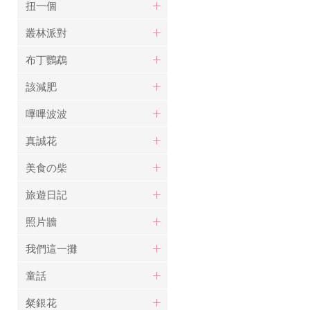
扭一個
叢林派對
布丁鸚鵡
該減肥
嗶嗶波波
真誠花
美食の柴
旅遊日記
照片牆
我們這一攤
童話
粲銀花