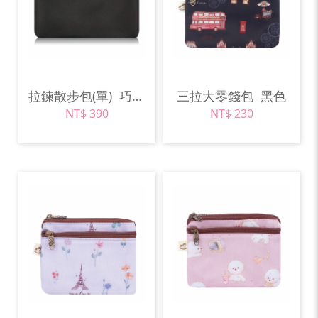
拉鍊散步包(單)
巧克力棕
三拉大零錢包
黑色
NT$ 390
NT$ 230