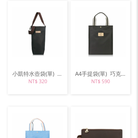
小凱特水壺袋(單)
巧克力棕
A4手提袋(單)
巧克力棕
NT$ 320
NT$ 590