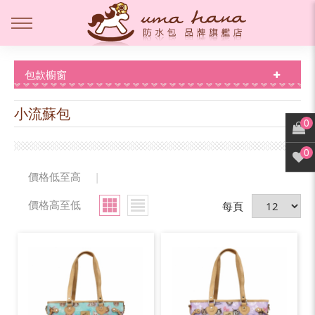
包款櫥窗
小流蘇包
0
0
價格低至高
|
價格高至低
每頁