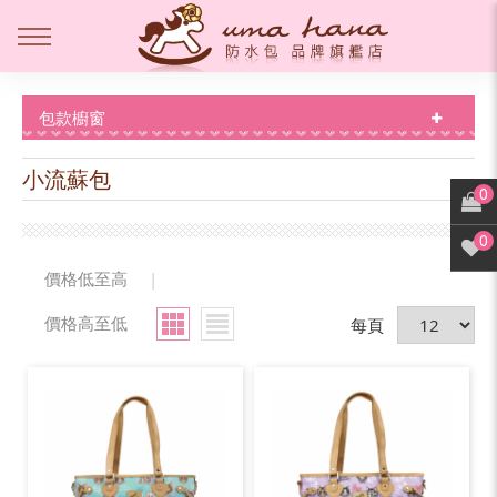
包款櫥窗
小流蘇包
0
0
價格低至高
|
價格高至低
每頁