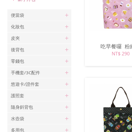
便當袋
化妝包
皮夾
吃早餐囉
粉
後背包
NT$ 290
零錢包
手機套/3C配件
悠遊卡/證件套
護照套
隨身斜背包
水壺袋
多用包