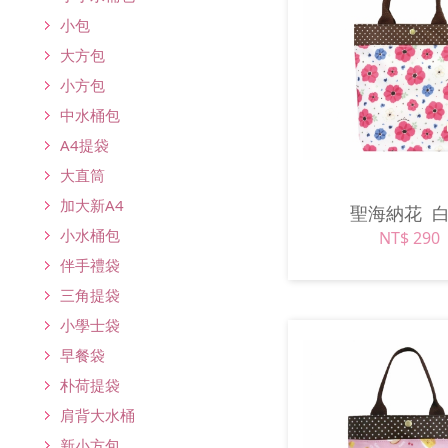
小包
大方包
小方包
中水桶包
A4提袋
大直筒
加大新A4
聖海納花
小水桶包
NT$ 290
伴手禮袋
三角提袋
小學士袋
早餐袋
朴荷提袋
肩背大水桶
新小方包