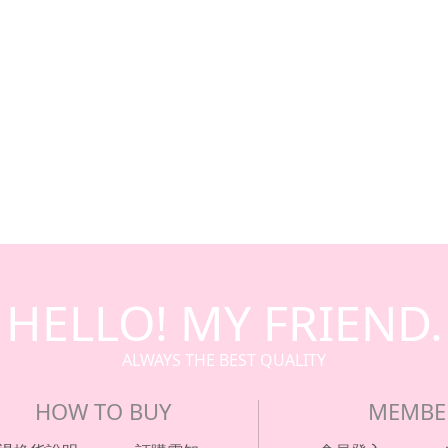
HELLO! MY FRIEND.
ALWAYS THE BEST QUALITY
HOW TO BUY
MEMBE