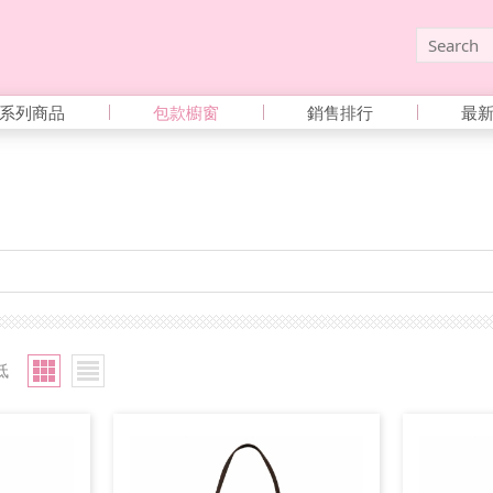
系列商品
包款櫥窗
銷售排行
最
低