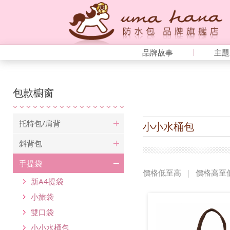
品牌故事
主題
包款櫥窗
托特包/肩背
小小水桶包
斜背包
手提袋
價格低至高
|
價格高至
新A4提袋
小旅袋
雙口袋
小小水桶包