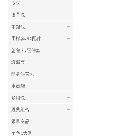
皮夾
後背包
零錢包
手機套/3C配件
悠遊卡/證件套
護照套
隨身斜背包
水壺袋
多用包
經典組合
限量商品
單色C大調