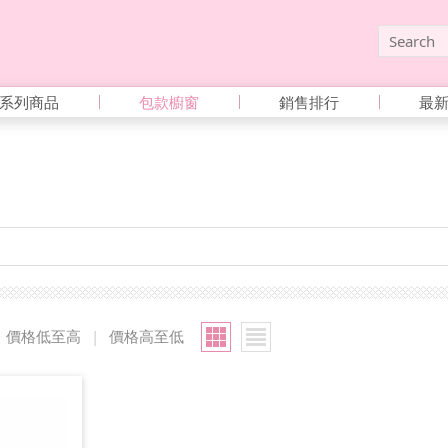
系列商品
包款櫥窗
銷售排行
最
價格低至高
|
價格高至低