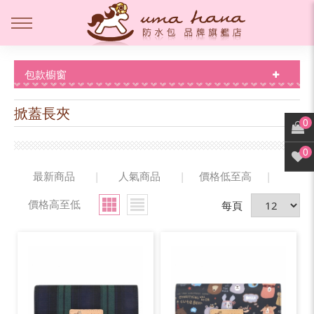
包款櫥窗
掀蓋長夾
0
0
最新商品
|
人氣商品
|
價格低至高
|
價格高至低
每頁