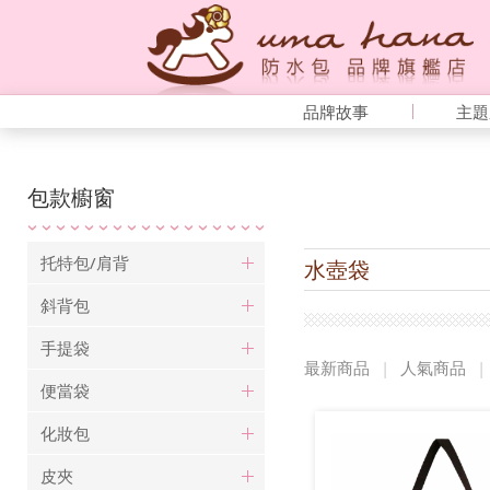
品牌故事
主題
包款櫥窗
托特包/肩背
水壺袋
斜背包
手提袋
最新商品
|
人氣商品
|
便當袋
化妝包
皮夾