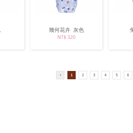
色
幾何花卉
灰色
NT$ 320
1
2
3
4
5
6