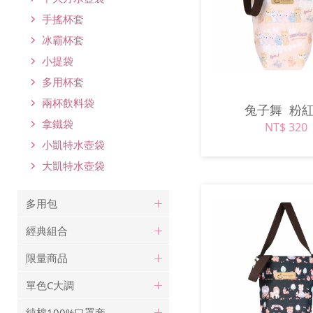
手搖杯套
冰霸杯套
小提袋
多用杯套
兩杯飲料袋
兔子舞
粉
拿鐵袋
NT$ 320
小凱特水壺袋
大凱特水壺袋
多用包
經典組合
限量商品
單色C大調
純棉100%口罩套