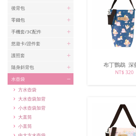
後背包
零錢包
手機套/3C配件
悠遊卡/證件套
護照套
布丁鸚鵡
深
隨身斜背包
NT$ 320
水壺袋
方水壺袋
大水壺袋加背
小水壺袋加背
大直筒
小直筒
中大方水壺袋