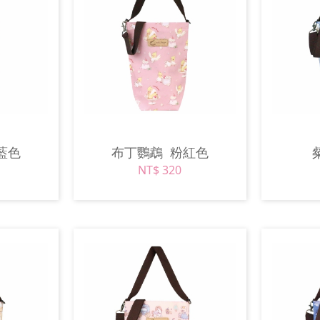
藍色
布丁鸚鵡
粉紅色
NT$ 320