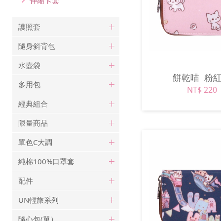
護照套
隨身斜背包
水壺袋
餅乾喵
粉
多用包
NT$ 220
經典組合
限量商品
單色C大調
純棉100%口罩套
配件
UN輕旅系列
隨心包(單）