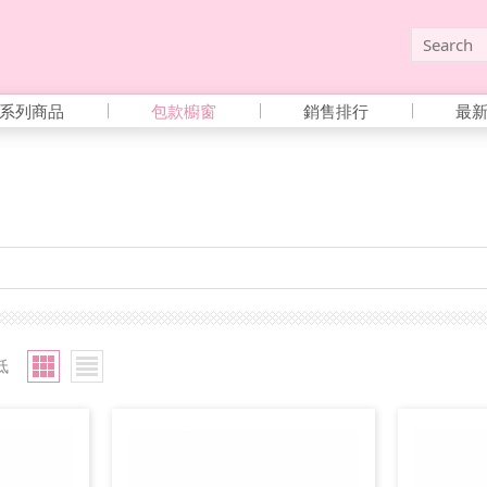
系列商品
包款櫥窗
銷售排行
最
低