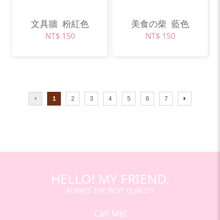
文具牆
粉紅色
美食の柴
藍色
NT$ 150
NT$ 150
1
2
3
4
5
6
7
HELLO! MY FRIEND.
ALWAYS THE BEST QUALITY
Call Me!