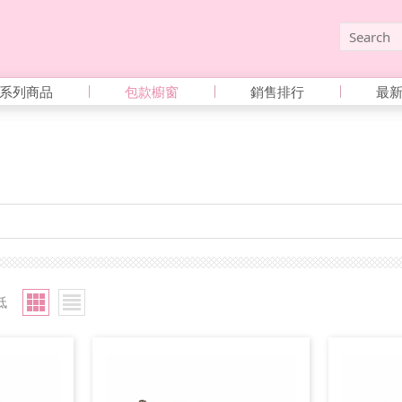
系列商品
包款櫥窗
銷售排行
最
低