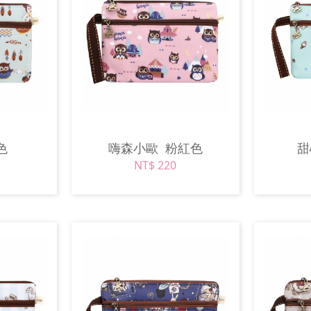
色
嗨森小歐
粉紅色
NT$ 220