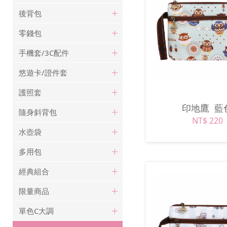
後背包
零錢包
手機套/3C配件
悠遊卡/證件套
護照套
印地鷹
藍
隨身斜背包
NT$ 220
水壺袋
多用包
經典組合
限量商品
單色C大調