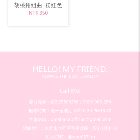
胡桃鉗組曲
粉紅色
NT$ 350
HELLO! MY FRIEND.
ALWAYS THE BEST QUALITY
Call Me!
客服專線：(02)25506256；0906-086-256
服務時間：週一至週五 AM10:30-PM18:30
客服信箱：umahana.official@gmail.com
聯絡地址：台北市大同區重慶北路ㄧ段1-1號11樓
加入LINE：@rmu0371m