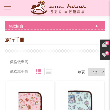
包款櫥窗
旅行手冊
0
0
價格低至高
|
價格高至低
每頁