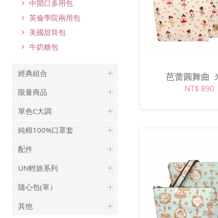
中開口多用包
英倫學院兩用包
美國甜筒包
牛奶糖包
經典組合
芭蕾圓舞曲
NT$ 890
限量商品
單色C大調
純棉100%口罩套
配件
UN輕旅系列
隨心包(單）
其他