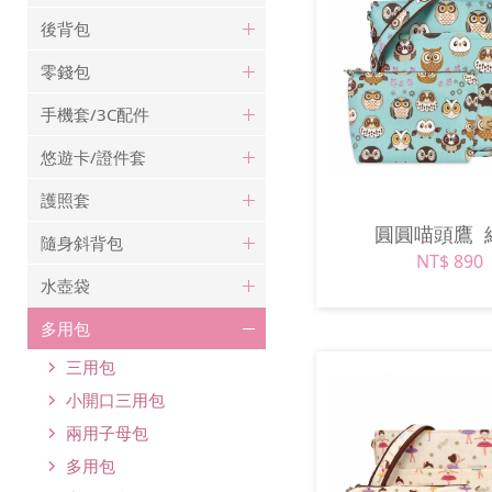
後背包
零錢包
手機套/3C配件
悠遊卡/證件套
護照套
圓圓喵頭鷹
隨身斜背包
NT$ 890
水壺袋
多用包
三用包
小開口三用包
兩用子母包
多用包