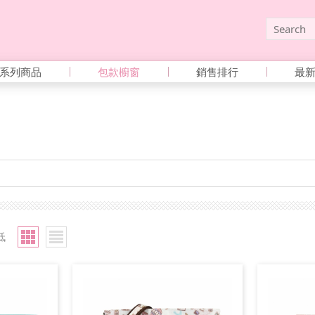
系列商品
包款櫥窗
銷售排行
最
低