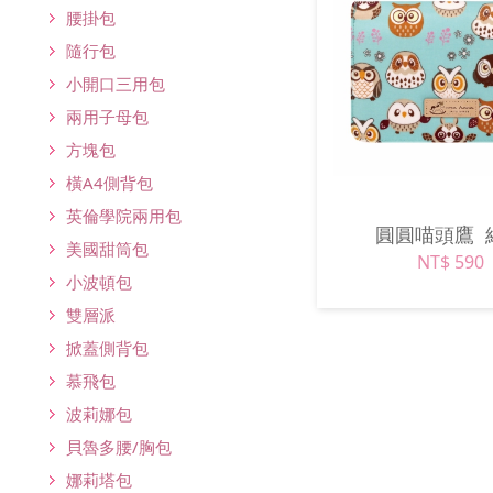
腰掛包
隨行包
小開口三用包
兩用子母包
方塊包
橫A4側背包
英倫學院兩用包
圓圓喵頭鷹
美國甜筒包
NT$ 590
小波頓包
雙層派
掀蓋側背包
慕飛包
波莉娜包
貝魯多腰/胸包
娜莉塔包