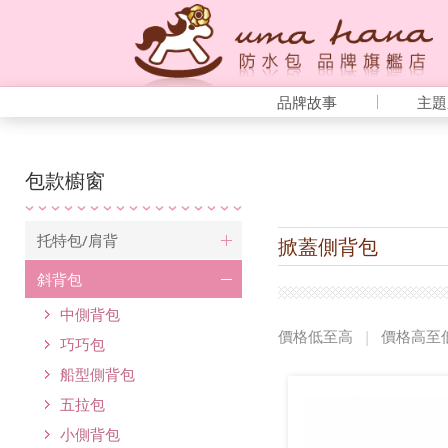
品牌故事
主題
包款櫥窗
托特包/肩背
掀蓋側背包
斜背包
中側背包
價格低至高
|
價格高至
巧巧包
船型側背包
五拉包
小側背包