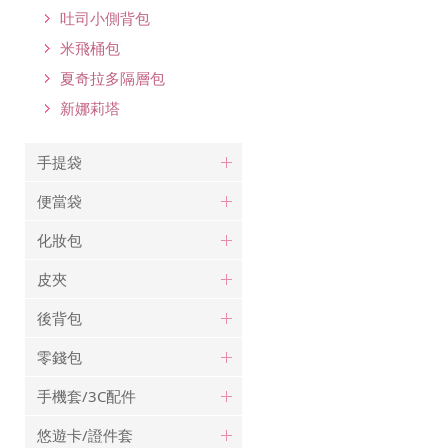
吐司小側背包
米飛桶包
夏奇拉多隔層包
新娜莉塔
手提袋
便當袋
化妝包
皮夾
後背包
零錢包
手機套/3C配件
悠遊卡/證件套