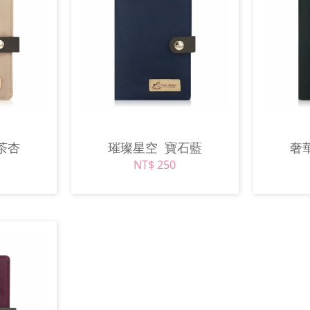
茶杏
璀璨星空
寶石藍
奢
NT$ 250