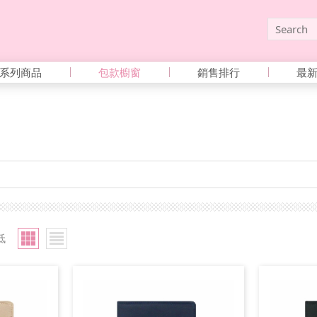
系列商品
包款櫥窗
銷售排行
最
低