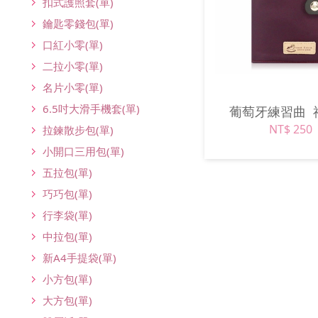
扣式護照套(單)
鑰匙零錢包(單)
口紅小零(單)
二拉小零(單)
名片小零(單)
6.5吋大滑手機套(單)
葡萄牙練習曲
NT$ 250
拉鍊散步包(單)
小開口三用包(單)
五拉包(單)
巧巧包(單)
行李袋(單)
中拉包(單)
新A4手提袋(單)
小方包(單)
大方包(單)