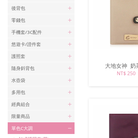
後背包
零錢包
手機套/3C配件
悠遊卡/證件套
護照套
大地女神
奶
隨身斜背包
NT$ 250
水壺袋
多用包
經典組合
限量商品
單色C大調