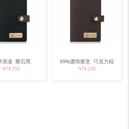
華浪漫
耀石黑
99%濃情蜜意
巧克力棕
NT$ 250
NT$ 250