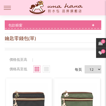
包款櫥窗
鑰匙零錢包(單)
0
0
價格低至高
|
價格高至低
每頁