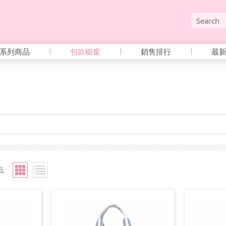
系列商品
包款櫥窗
銷售排行
最
低