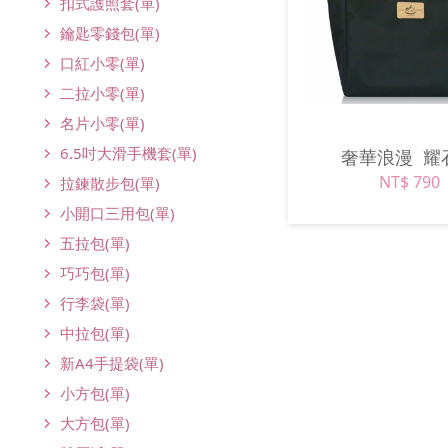
扣式護照套(單)
鑰匙零錢包(單)
口紅小零(單)
二拉小零(單)
名片小零(單)
6.5吋大滑手機套(單)
奢華浪漫
耀
NT$ 790
拉鍊散步包(單)
小開口三用包(單)
五拉包(單)
巧巧包(單)
行李袋(單)
中拉包(單)
新A4手提袋(單)
小方包(單)
大方包(單)