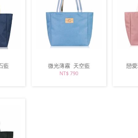
石藍
微光薄霧
天空藍
戀
NT$ 790