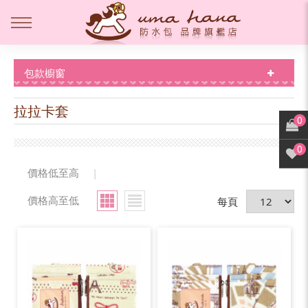
包款櫥窗
拉拉卡套
0
0
價格低至高
|
價格高至低
每頁