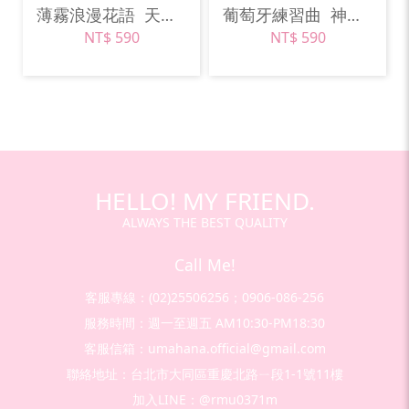
薄霧浪漫花語
天空藍
葡萄牙練習曲
神秘紫
NT$ 590
NT$ 590
HELLO! MY FRIEND.
ALWAYS THE BEST QUALITY
Call Me!
客服專線：(02)25506256；0906-086-256
服務時間：週一至週五 AM10:30-PM18:30
客服信箱：umahana.official@gmail.com
聯絡地址：台北市大同區重慶北路ㄧ段1-1號11樓
加入LINE：@rmu0371m