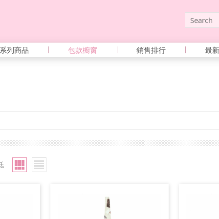
系列商品
包款櫥窗
銷售排行
最
低