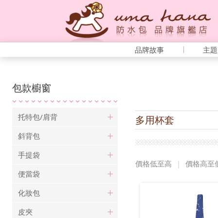
品牌故事
主題
包款櫥窗
托特包/肩背
多用杯套
斜背包
手提袋
價格低至高
|
價格高至
便當袋
化妝包
皮夾