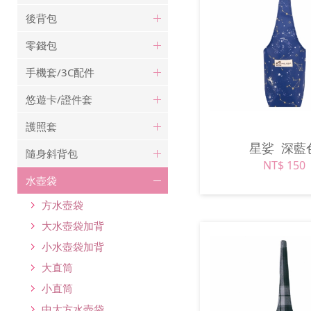
後背包
零錢包
手機套/3C配件
悠遊卡/證件套
護照套
星娑
深藍
隨身斜背包
NT$ 150
水壺袋
方水壺袋
大水壺袋加背
小水壺袋加背
大直筒
小直筒
中大方水壺袋