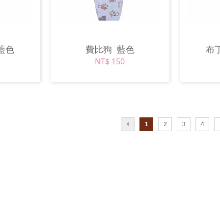
藍色
費比狗
藍色
布
NT$ 150
1
2
3
4