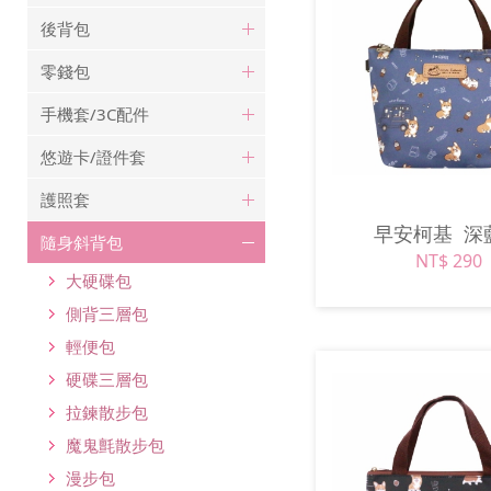
後背包
零錢包
手機套/3C配件
悠遊卡/證件套
護照套
早安柯基
深
隨身斜背包
NT$ 290
大硬碟包
側背三層包
輕便包
硬碟三層包
拉鍊散步包
魔鬼氈散步包
漫步包