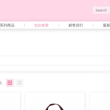
系列商品
包款櫥窗
銷售排行
最
低