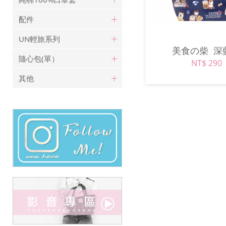
配件
UN輕旅系列
美食の柴
深
隨心包(單）
NT$ 290
其他