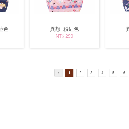
藍色
異想
粉紅色
NT$ 290
1
2
3
4
5
6