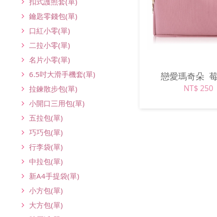
扣式護照套(單)
鑰匙零錢包(單)
口紅小零(單)
二拉小零(單)
名片小零(單)
6.5吋大滑手機套(單)
戀愛瑪奇朵
NT$ 250
拉鍊散步包(單)
小開口三用包(單)
五拉包(單)
巧巧包(單)
行李袋(單)
中拉包(單)
新A4手提袋(單)
小方包(單)
大方包(單)