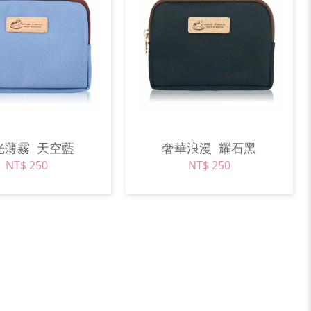
光薄霧
天空藍
奢華浪漫
耀石黑
NT$ 250
NT$ 250