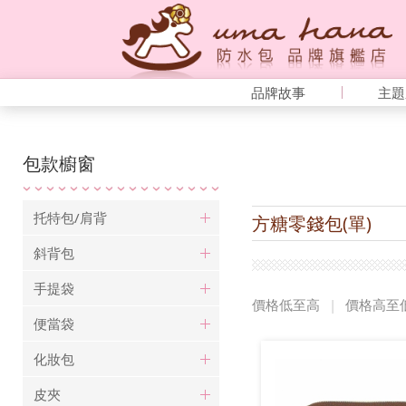
品牌故事
主題
包款櫥窗
托特包/肩背
方糖零錢包(單)
斜背包
手提袋
價格低至高
|
價格高至
便當袋
化妝包
皮夾