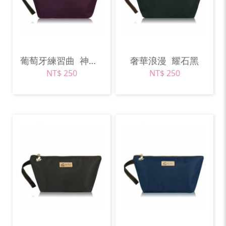
葡萄牙練習曲
神秘紫
奢華浪漫
耀石黑
NT$ 250
NT$ 250