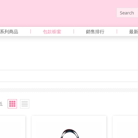
系列商品
包款櫥窗
銷售排行
最
低