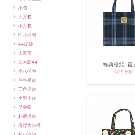
小包
大方包
小方包
中水桶包
A4提袋
大直筒
加大新A4
經典格紋
復
小水桶包
NT$ 690
伴手禮袋
三角提袋
小學士袋
早餐袋
朴荷提袋
肩背大水桶
新小方包