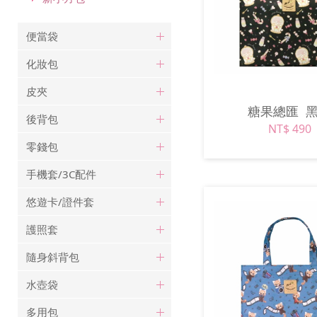
便當袋
化妝包
皮夾
糖果總匯
後背包
NT$ 490
零錢包
手機套/3C配件
悠遊卡/證件套
護照套
隨身斜背包
水壺袋
多用包