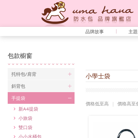
品牌故事
主題
包款櫥窗
托特包/肩背
小學士袋
斜背包
手提袋
價格低至高
|
價格高至
新A4提袋
小旅袋
雙口袋
小小水桶包