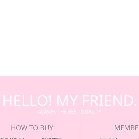
HELLO! MY FRIEND.
ALWAYS THE BEST QUALITY
HOW TO BUY
MEMBE