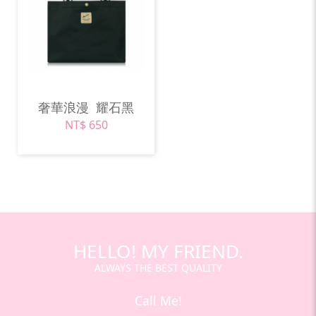
奢華浪漫
耀石黑
NT$ 650
HELLO! MY FRIEND.
ALWAYS THE BEST QUALITY
Call Me!