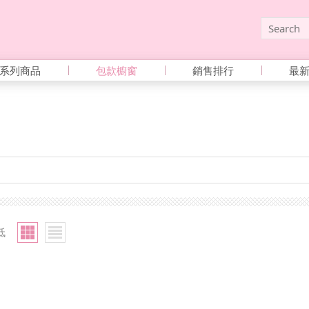
系列商品
包款櫥窗
銷售排行
最
低