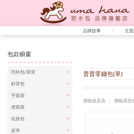
品牌故事
主題
包款櫥窗
托特包/肩背
普普零錢包(單)
斜背包
手提袋
價格低至高
|
價格高至
便當袋
化妝包
皮夾