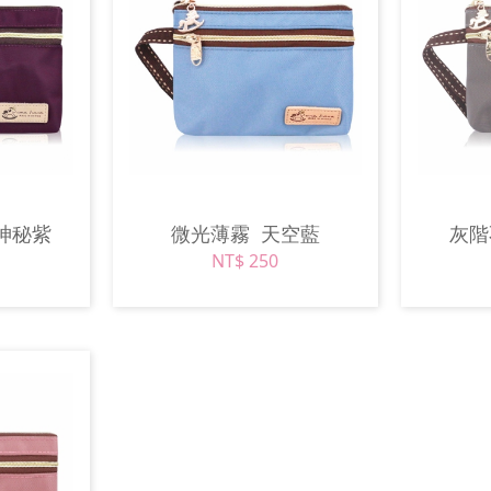
神秘紫
微光薄霧
天空藍
灰
NT$ 250