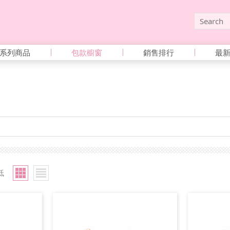
系列商品
包款櫥窗
銷售排行
最
低