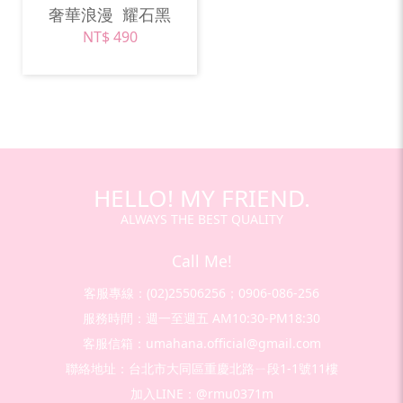
奢華浪漫
耀石黑
NT$ 490
HELLO! MY FRIEND.
ALWAYS THE BEST QUALITY
Call Me!
客服專線：(02)25506256；0906-086-256
服務時間：週一至週五 AM10:30-PM18:30
客服信箱：umahana.official@gmail.com
聯絡地址：台北市大同區重慶北路ㄧ段1-1號11樓
加入LINE：@rmu0371m