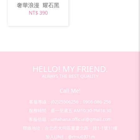
奢華浪漫
耀石黑
NT$ 390
HELLO! MY FRIEND.
ALWAYS THE BEST QUALITY
Call Me!
客服專線：(02)25506256；0906-086-256
服務時間：週一至週五 AM10:30-PM18:30
客服信箱：umahana.official@gmail.com
聯絡地址：台北市大同區重慶北路ㄧ段1-1號11樓
加入LINE：@rmu0371m