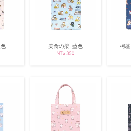
紅色
美食の柴
藍色
柯
NT$ 350