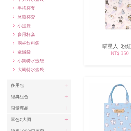
手搖杯套
冰霸杯套
小提袋
多用杯套
兩杯飲料袋
喵星人
粉
拿鐵袋
NT$ 350
小凱特水壺袋
大凱特水壺袋
多用包
經典組合
限量商品
單色C大調
純棉100%口罩套