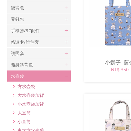
後背包
零錢包
手機套/3C配件
悠遊卡/證件套
護照套
小鬍子
藍
隨身斜背包
NT$ 350
水壺袋
方水壺袋
大水壺袋加背
小水壺袋加背
大直筒
小直筒
中大方水壺袋