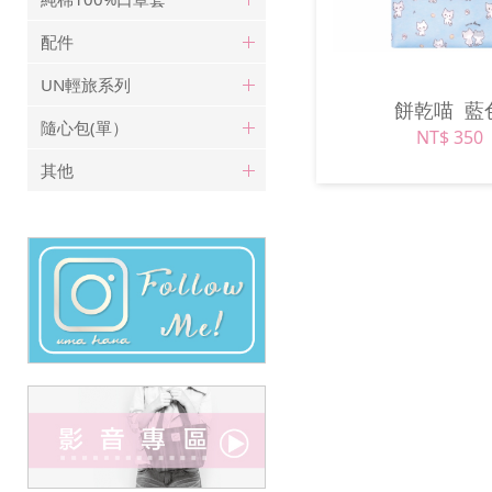
配件
UN輕旅系列
餅乾喵
藍
隨心包(單）
NT$ 350
其他