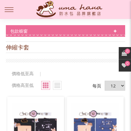
包款櫥窗
伸縮卡套
0
0
價格低至高
|
價格高至低
每頁