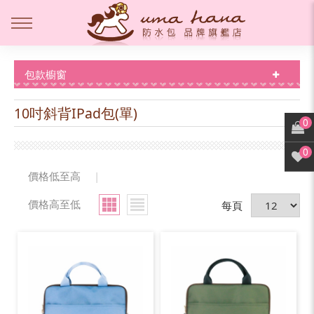
包款櫥窗
10吋斜背IPad包(單)
0
0
價格低至高
|
價格高至低
每頁