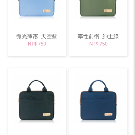
微光薄霧
天空藍
率性前衛
紳士綠
NT$ 750
NT$ 750