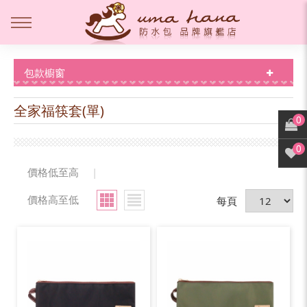
包款櫥窗
全家福筷套(單)
0
0
價格低至高
|
價格高至低
每頁