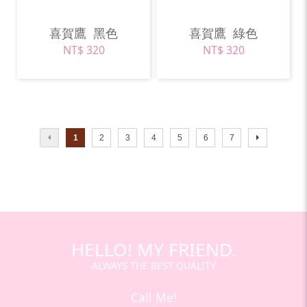
喜賀鷹
黑色
喜賀鷹
綠色
NT$ 320
NT$ 320
1
2
3
4
5
6
7
HELLO! MY FRIEND.
ALWAYS THE BEST QUALITY
Call Me!