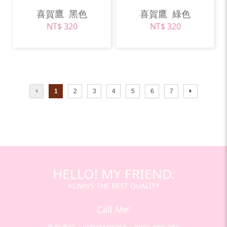
喜賀鷹
黑色
喜賀鷹
綠色
NT$ 320
NT$ 320
1
2
3
4
5
6
7
HELLO! MY FRIEND.
ALWAYS THE BEST QUALITY
Call Me!