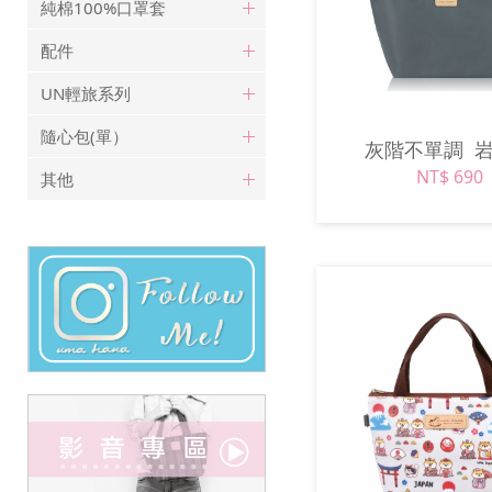
純棉100%口罩套
配件
UN輕旅系列
隨心包(單）
灰階不單調
NT$ 690
其他