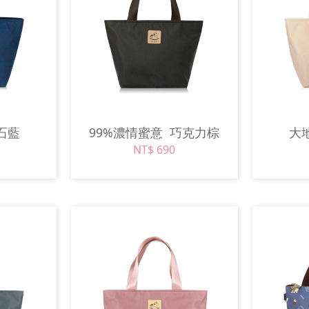
石藍
99%濃情蜜意
巧克力棕
大
NT$ 690