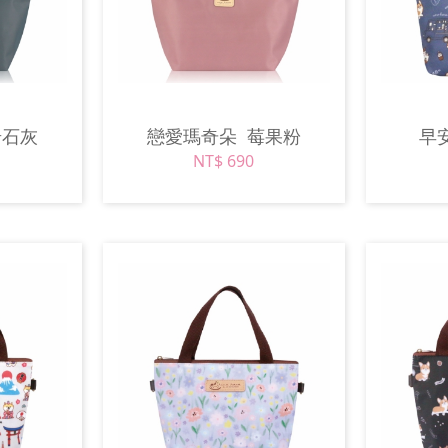
岩石灰
戀愛瑪奇朵
莓果粉
早
NT$ 690