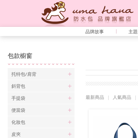
品牌故事
主題
包款櫥窗
托特包/肩背
斜背包
最新商品
|
人氣商品
|
手提袋
便當袋
化妝包
皮夾