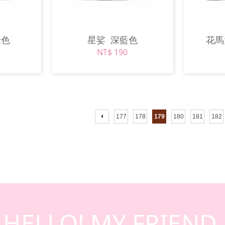
米色
星娑
深藍色
花
NT$ 190
177
178
179
180
181
182
HELLO! MY FRIEND.