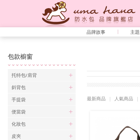
品牌故事
主題
包款櫥窗
托特包/肩背
斜背包
最新商品
|
人氣商品
|
手提袋
便當袋
化妝包
皮夾