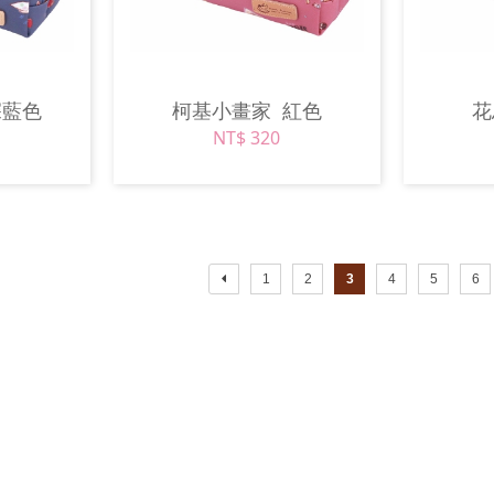
深藍色
柯基小畫家
紅色
NT$ 320
1
2
3
4
5
6