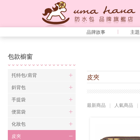
品牌故事
主題
包款櫥窗
托特包/肩背
皮夾
斜背包
手提袋
最新商品
|
人氣商品
|
便當袋
化妝包
皮夾