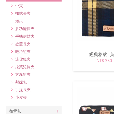
中夾
扣式長夾
短夾
多功能長夾
手機信封夾
掀蓋長夾
輕巧短夾
經典格紋
迷你錢夾
NT$ 350
拉芙兒長夾
方塊短夾
邦妮包
手提長夾
小皮夾
後背包