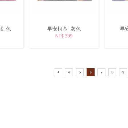
粉紅色
早安柯基
灰色
早
NT$ 399
4
5
6
7
8
9